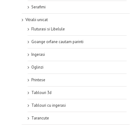
Serafimi
Vitralii unicat
Fluturasi si Libelule
Goange orfane cautam parinti
Ingerasi
Oglinzi
Printese
Tablouri 3d
Tablouri cu ingerasi
Tarancute