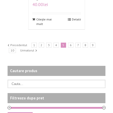
40.00
lei
Citește mai
Detalii
mult
Precedentul
1
2
3
4
5
6
7
8
9
10
Urmatorul
Cautare produs
Filtreaza dupa pret