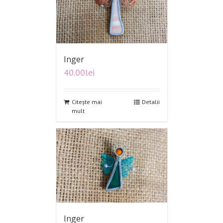
Inger
40.00
lei
Citește mai
Detalii
mult
Inger