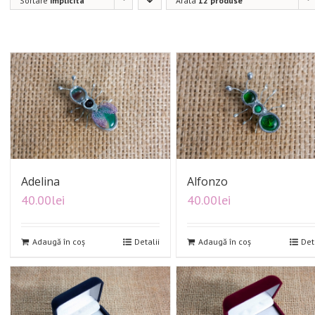
Sortare
implicita
Arata
12 produse
Adelina
Alfonzo
40.00
lei
40.00
lei
Adaugă în coș
Detalii
Adaugă în coș
Det