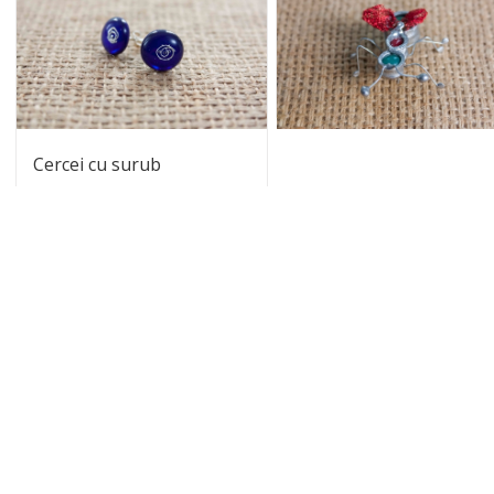
40.00
lei
Adaugă în coș
Det
Cercei cu surub
50.00
lei
Adaugă în coș
Detalii
CATEGORII DE PRODUSE