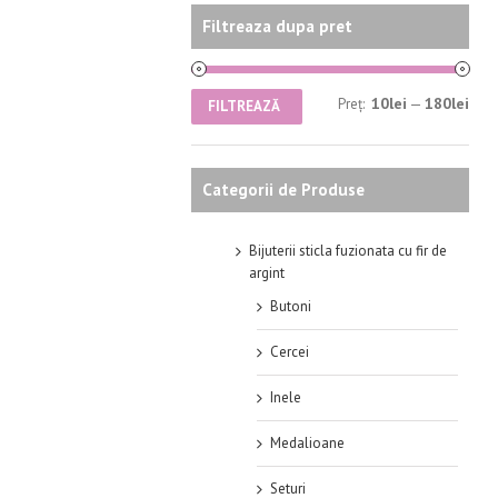
Filtreaza dupa pret
10lei
180lei
Preț:
—
FILTREAZĂ
Categorii de Produse
Bijuterii sticla fuzionata cu fir de
argint
Butoni
Cercei
Inele
Medalioane
Seturi