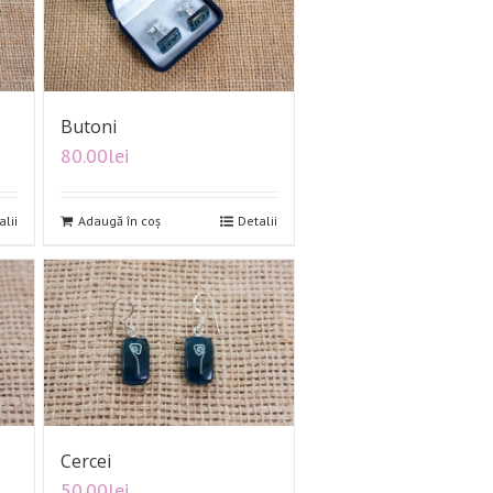
Butoni
80.00
lei
alii
Adaugă în coș
Detalii
Cercei
50.00
lei