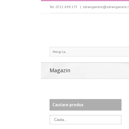
Tel. 0722.699.175
|
zdranganele@zdranganele.r
Mergi la...
Magazin
Cautare produs