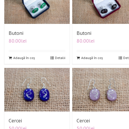
Butoni
Butoni
80.00
lei
80.00
lei
Adaugă în coș
Detalii
Adaugă în coș
Det
Cercei
Cercei
50.00
lei
50.00
lei