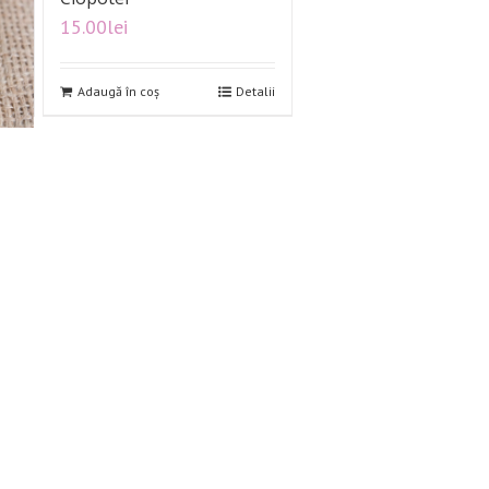
15.00
lei
alii
Adaugă în coș
Detalii
1
2
3
4
5
Urmatorul