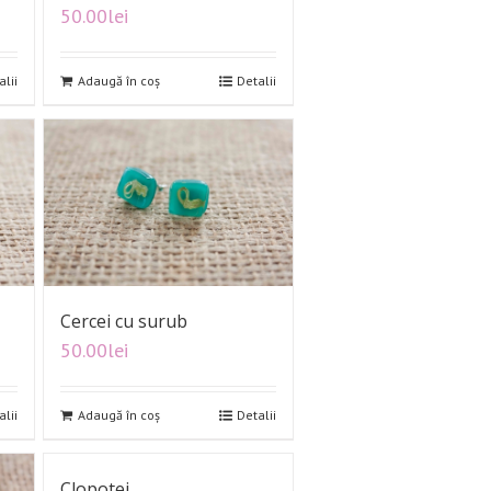
50.00
lei
alii
Adaugă în coș
Detalii
Cercei cu surub
50.00
lei
alii
Adaugă în coș
Detalii
Clopotei