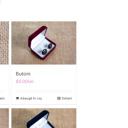
Butoni
80.00
lei
alii
Adaugă în coș
Detalii