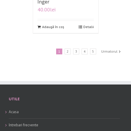
Inger
40.00
lei
Adaugă în coș
Detalii
1
2
3
4
5
Urmatorul
UTILE
Acasa
Intrebari frecvente