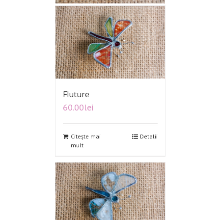
Fluture
60.00
lei
Citește mai
Detalii
mult