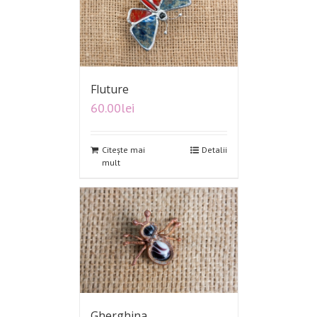
Fluture
60.00
lei
Citește mai
Detalii
mult
Gherghina