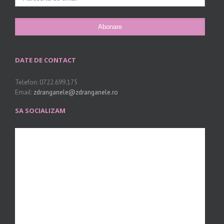
DATE DE CONTACT
Telefon: 0722.699.175
Email:
zdranganele@zdranganele.ro
SA SOCIALIZAM