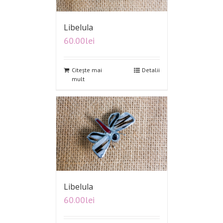
Libelula
60.00
lei
Citește mai
Detalii
mult
Libelula
60.00
lei