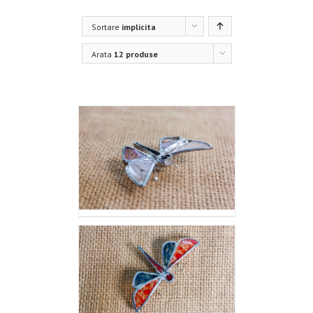
Sortare
implicita
Arata
12 produse
Libelula
60.00
lei
Citește mai
Detalii
mult