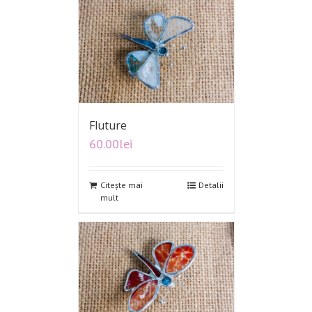
Fluture
60.00
lei
Citește mai
Detalii
mult