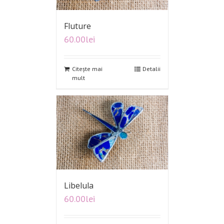
Fluture
60.00
lei
Citește mai
Detalii
mult
Libelula
60.00
lei