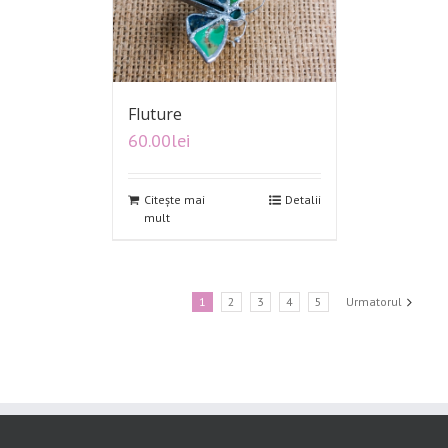
Fluture
60.00
lei
Citește mai
Detalii
mult
1
2
3
4
5
Urmatorul