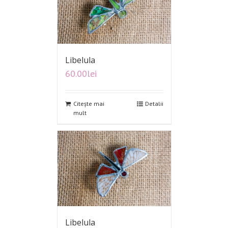
Libelula
60.00
lei
Citește mai
Detalii
mult
Libelula