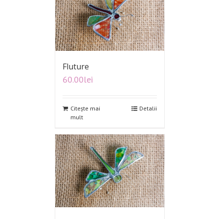
Fluture
60.00
lei
Citește mai
Detalii
mult