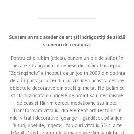
Suntem un mic atelier de artiști indrăgostiți de sticlă
si uneori de ceramica.
Pentru că o iubim (sticla), punem un pic de suflet în
fiecare zdrăngănea ce ne iese din mâini. Conceptul
“Zdrăngănele” a început ca un joc în 2009 din dorința
de a împărtăși cu cei din jur viziunea noastră despre
obiectele decorative din sticlă și metal. Ne jucăm cu
sticlă fuzionată cu firicele de argint sau mecanisme
de ceas și făurim cercei, medalioane sau inele.
Transformăm vitraliul din element arhitectonic în
mici vitralii decorative: goange – gândăcei, păianjeni,
fluturi, libelule, îngerași, tablouri vitraliu 3D si alte
trăznăi. Când se apropie iarna ne așezăm la pictat și