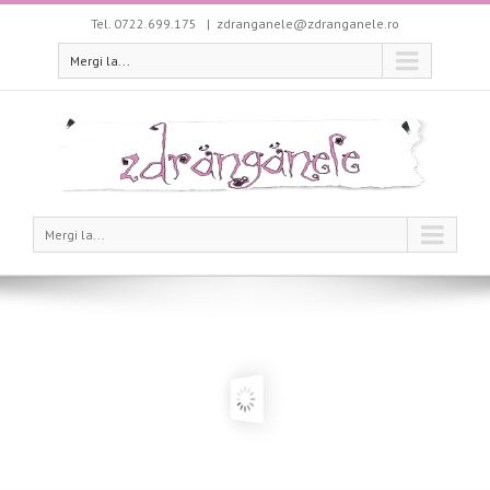
Tel. 0722.699.175
|
zdranganele@zdranganele.ro
Mergi la...
Mergi la...