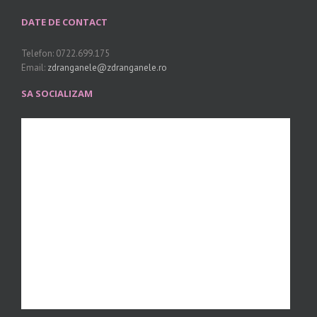
DATE DE CONTACT
Telefon: 0722.699.175
Email:
zdranganele@zdranganele.ro
SA SOCIALIZAM