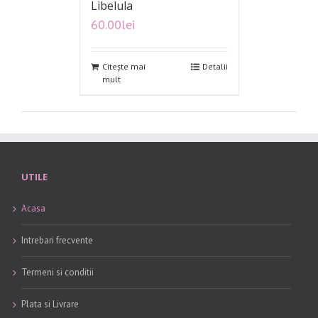
Libelula
60.00
lei
Citește mai
Detalii
mult
UTILE
Acasa
Intrebari frecvente
Termeni si conditii
Plata si Livrare