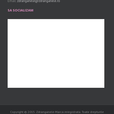
Email:
zdranganele@zdranganele.ro
SA SOCIALIZAM
Copyright © 2015. Zdranganele-Marca inregistrata. Toate drepturile