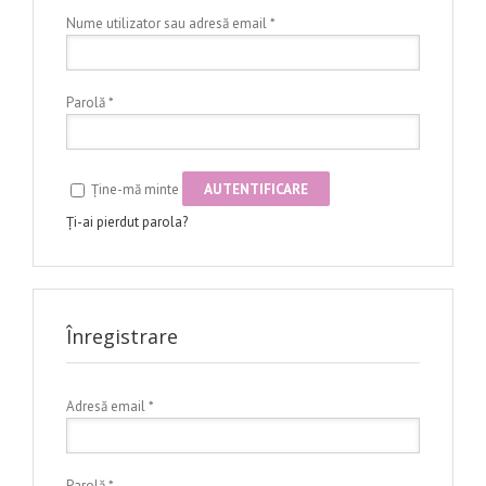
Nume utilizator sau adresă email
*
Parolă
*
AUTENTIFICARE
Ține-mă minte
Ți-ai pierdut parola?
Înregistrare
Adresă email
*
Parolă
*