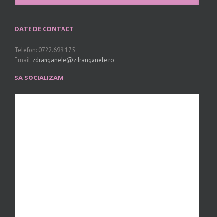
DATE DE CONTACT
Telefon: 0722.699.175
Email:
zdranganele@zdranganele.ro
SA SOCIALIZAM