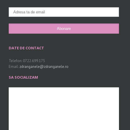
DATE DE CONTACT
Telefon: 0722.699.175
Email:
zdranganele@zdranganele.ro
SA SOCIALIZAM