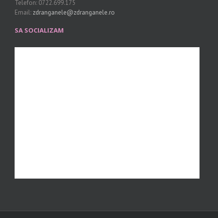
Telefon: 0722.699.175
Email:
zdranganele@zdranganele.ro
SA SOCIALIZAM